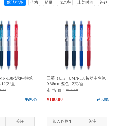
默认排序
价格
销量
优惠率
上架时间
评论
MN-138按动中性笔
三菱（Uni）UMN-138按动中性笔
 12支/盒
0.38mm 蓝色 12支/盒
0.00
市 场 价：
¥100.00
¥100.00
评论0条
评论0条
关注
加入购物车
关注