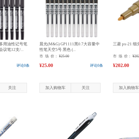
双头多用油性记号笔
晨光(M&G) GP1111黑0.7大容量中
三菱 px-21 
笔12支/...
性笔天空5号 黑色 (...
市 场 价：
¥25.00
市 场 价：
¥20
¥25.00
¥202.00
评论0条
评论0条
关注
加入购物车
关注
加入购物车