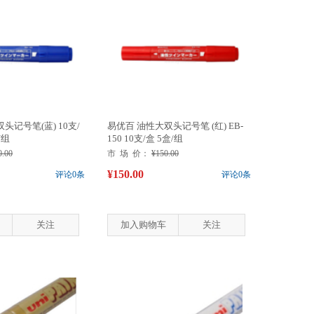
记号笔(蓝) 10支/
易优百 油性大双头记号笔 (红) EB-
/组
150 10支/盒 5盒/组
0.00
市 场 价：
¥150.00
¥150.00
评论0条
评论0条
关注
加入购物车
关注