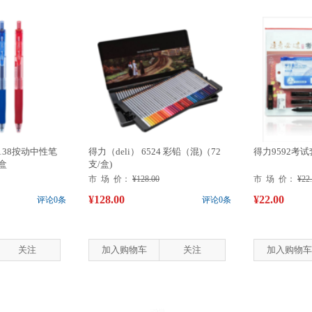
-138按动中性笔
得力（deli） 6524 彩铅（混)（72
得力9592考
/盒
支/盒)
市 场 价：
¥128.00
市 场 价：
¥22
¥128.00
¥22.00
评论0条
评论0条
关注
加入购物车
关注
加入购物车