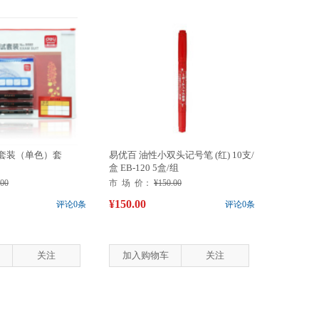
试套装（单色）套
易优百 油性小双头记号笔 (红) 10支/
盒 EB-120 5盒/组
.00
市 场 价：
¥150.00
¥150.00
评论0条
评论0条
关注
加入购物车
关注