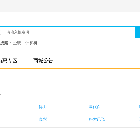
搜索：
空调
计算机
特惠专区
商城公告
选
得力
易优百
真彩
科大讯飞