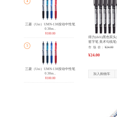
4
三菱（Uni）UMN-138按动中性笔
0.38m...
¥100.00
得力(deli)黑色
签字笔 美术勾线笔会议
5
市 场 价：
¥24.00
¥24.00
三菱（Uni）UMN-138按动中性笔
0.38m...
加入购物车
¥100.00