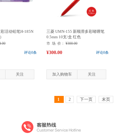
透彩活动铅笔H-185N
三菱 UMN-155 新顺滑多彩啫喱笔
盒）
0.5mm 10支/盒 红色
4.00
市 场 价：
¥300.00
¥300.00
评论0条
评论0条
关注
加入购物车
关注
1
2
下一页
末页